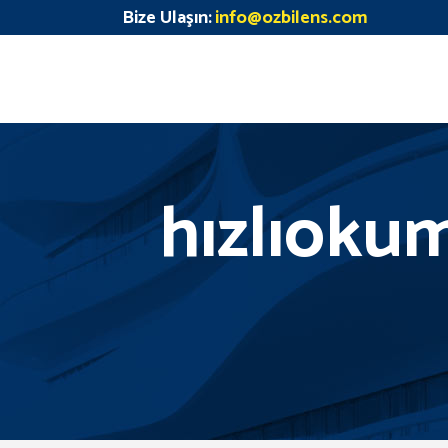
Bize Ulaşın:
info@ozbilens.com
hızlıokum