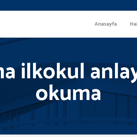
Anasayfa
Ha
a ilkokul anlay
okuma